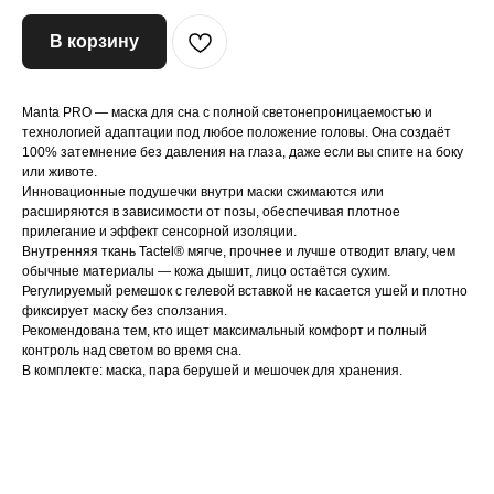
В корзину
ВАМ ТАКЖЕ МОЖЕТ
ПОНРАВИТЬСЯ
Manta PRO — маска для сна с полной светонепроницаемостью и
технологией адаптации под любое положение головы. Она создаёт
100% затемнение без давления на глаза, даже если вы спите на боку
или животе.
Инновационные подушечки внутри маски сжимаются или
расширяются в зависимости от позы, обеспечивая плотное
прилегание и эффект сенсорной изоляции.
Внутренняя ткань Tactel® мягче, прочнее и лучше отводит влагу, чем
обычные материалы — кожа дышит, лицо остаётся сухим.
Регулируемый ремешок с гелевой вставкой не касается ушей и плотно
фиксирует маску без сползания.
Рекомендована тем, кто ищет максимальный комфорт и полный
контроль над светом во время сна.
В комплекте: маска, пара берушей и мешочек для хранения.