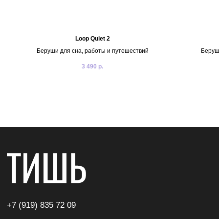
Публичная оферта
Реквизиты
Политика конфиденциальности
Loop Quiet 2
© ТИШЬ 2025 Все права защищены
Беруши для сна, работы и путешествий
Беруши
Разработка сайта: ohmy.design
3 490
р.
Покупателям